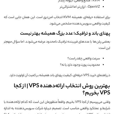
KVM : منابع واقعی، ایزوله، پایدار
OpenVZ : ارزان‌تر، اما اشتراکی‌تر
برای استفاده حرفه‌ای، همیشه KVM انتخاب امن‌تری است. این همان جایی است که
کیفیت واقعی سرویس‌دهنده مشخص می‌شود.
پهنای باند و ترافیک؛ عدد بزرگ همیشه بهتر نیست
بعضی پلن‌ها با عددهای فریبنده ترافیک نامحدود عرضه می‌شوند. اما سؤال مهم‌تر
این است:
سرعت واقعی چقدر است؟
محدودیت پورت وجود دارد یا نه؟
در راهنمای خرید VPS حرفه‌ای، کیفیت پهنای باند همیشه بر کمیت آن اولویت دارد.
بهترین روش انتخاب ارائه‌دهنده VPS | از کجا
VPS بخریم؟
وقتی می‌پرسیم از کجا VPS بخریم، واقعاً منظورمان این است که کدام ارائه‌دهنده با
شرایط و عملکرد واقعی مناسب است. تصمیم درباره شرکت سرویس‌دهنده به اندازه