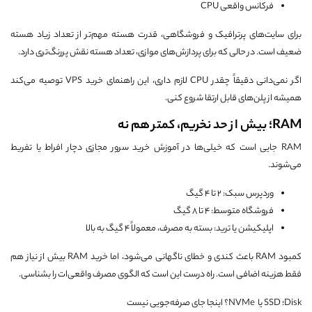
فرکانس واقعی CPU
برای سایت‌های پرترافیک و فروشگاهی، قدرت هسته مهم‌تر از تعداد زیاد هسته
ضعیف است. در حالی که برای پردازش‌های موازی، تعداد هسته نقش پررنگ‌تری دارد.
اگر نمی‌دانی دقیقاً چقدر CPU لازم داری، این راهنمای خرید VPS توصیه می‌کند
همیشه از پلن‌های قابل ارتقا شروع کنی.
RAM؛ بیش از حد نخریم، کمتر هم نه
RAM جایی است که خیلی‌ها در آموزش خرید سرور مجازی دچار افراط یا تفریط
می‌شوند.
وردپرس سبک: 2 تا 4 گیگ
فروشگاه متوسط: 4 تا 8 گیگ
اپلیکیشن یا ترید: بسته به مصرف، معمولاً 4 گیگ به بالا
کمبود RAM باعث کندی و خطای ناگهانی می‌شود، اما خرید RAM بیش از نیاز هم
فقط هزینه اضافی است. راه درست این است که الگوی مصرف واقعی‌ات را بشناسی.
Disk؛ SSD یا NVMe؟ اینجا جای صرفه‌جویی نیست