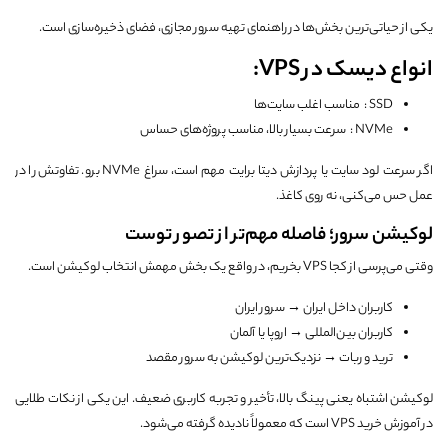
یکی از حیاتی‌ترین بخش‌ها در راهنمای تهیه سرور مجازی، فضای ذخیره‌سازی است.
انواع دیسک در VPS:
SSD : مناسب اغلب سایت‌ها
NVMe : سرعت بسیار بالا، مناسب پروژه‌های حساس
اگر سرعت لود سایت یا پردازش دیتا برایت مهم است، سراغ NVMe برو. تفاوتش را در
عمل حس می‌کنی، نه روی کاغذ.
لوکیشن سرور؛ فاصله مهم‌تر از تصور توست
وقتی می‌پرسی از کجا VPS بخریم، در واقع یک بخش مهمش انتخاب لوکیشن است.
کاربران داخل ایران → سرور ایران
کاربران بین‌المللی → اروپا یا آلمان
ترید و ربات → نزدیک‌ترین لوکیشن به سرور مقصد
لوکیشن اشتباه یعنی پینگ بالا، تأخیر و تجربه کاربری ضعیف. این یکی از نکات طلایی
در آموزش خرید VPS است که معمولاً نادیده گرفته می‌شود.