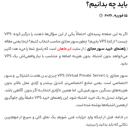
باید چه بدانیم؟
15 فوریه , 2026
اگر به این صفحه رسیده‌ای، احتمالاً یکی از این سؤال‌ها ذهنت را درگیر کرده: VPS
چیست؟ از کجا VPS بخریم؟ چطور سرور مجازی مناسب انتخاب کنیم؟ اینجا یعنی مقاله
(
راهنمای خرید سرور مجازی
) از سایت
ابر ماهان
است که پاسخ شما را می‌دهد؛ کاربر
می‌خواهد بدون اشتباه، بدون هزینه اضافه و متناسب با نیاز واقعی‌اش یک VPS
بخرد.
سرور مجازی یا VPS (Virtual Private Server) چیزی بین هاست اشتراکی و سرور
اختصاصی است. یعنی منابع اختصاصی‌تر، کنترل بیشتر و آزادی عمل بالاتر، بدون
هزینه‌های سنگین سرور فیزیکی. اما همین «آزادی انتخاب» اگر بدون آگاهی باشد،
می‌تواند تبدیل به یک خرید اشتباه شود. این راهنمای خرید VPS دقیقاً برای جلوگیری
از همین اشتباه‌ها نوشته شده است.
در ادامه، قبل از اینکه وارد جزئیات فنی شویم، یک نمای کلی و سریع از مهم‌ترین
نکاتی که باید بدانید را ببینید: