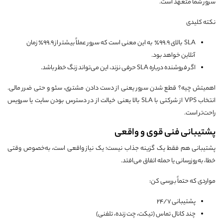
سرور شما متعهد است.
نکته کلیدی
SLA بالای 99.9٪ به این معنی است که سرور عملاً بیشتر از 99.9٪ زمان
آنلاین خواهد بود.
اگر فروشنده درباره SLA حرفی نزند، این می‌تواند زنگ خطر باشد.
اهمیتش چیه؟ قطع شدن سرور یعنی از دست دادن مشتری، سئو و حتی ضرر مالی.
انتخاب VPS از شرکتی با SLA بالا یعنی خیالت از در دسترس بودن سایت یا سرویس
راحت‌تر است.
پشتیبانی فنی قوی و واقعی
پشتیبانی هم فقط یک گزینه جذاب نیست؛ یک نیاز واقعی است، به‌خصوص وقتی
خطا، به‌روزرسانی یا حمله اتفاق می‌افتد.
مواردی که حتماً بررسی کن:
پشتیبانی 24/7
چند کانال تماس (تیکت، چت زنده، تلفنی)