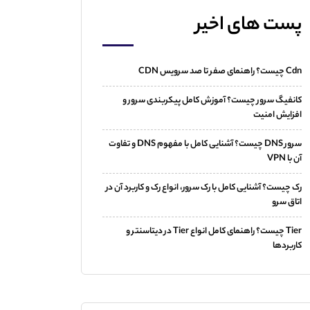
پست های اخیر
Cdn چیست؟ راهنمای صفر تا صد سرویس CDN
کانفیگ سرور چیست؟ آموزش کامل پیکربندی سرور و
افزایش امنیت
سرور DNS چیست؟ آشنایی کامل با مفهوم DNS و تفاوت
آن با VPN
رک چیست؟ آشنایی کامل با رک سرور، انواع رک و کاربرد آن در
اتاق سرو
Tier چیست؟ راهنمای کامل انواع Tier در دیتاسنتر و
کاربردها