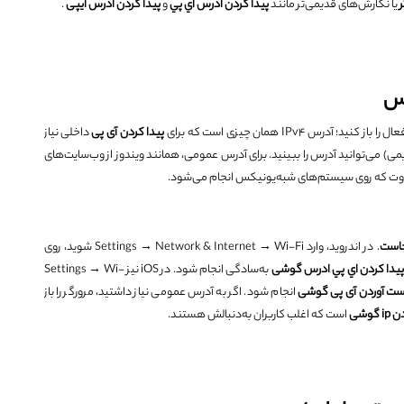
یا نگارش‌های قدیمی‌تر مانند
پيدا كردن ادرس اي پي
و
پيدا كردن ادرس ایپی
.
پیدا کردن آی پی
داخلی نیاز
تور ip addr یا ifconfig (در توزیع‌های قدیمی) می‌توانید آدرس را ببینید. برای آدرس عمومی، همانند ویندوز از وب‌سایت‌های
فاوت که روی سیستم‌های شبه‌یونیکس انجام می‌شود.
است
. در اندروید، وارد Settings → Network & Internet → Wi-Fi شوید، روی
يدا كردن اي پي ادرس گوشی
به‌سادگی انجام شود. در iOS نیز Settings → Wi-
ست آوردن آی پی گوشی
انجام شود. اگر به آدرس عمومی نیاز داشتید، مرورگر را باز
دن
ip
گوشی
است که اغلب کاربران به‌دنبالش هستند.