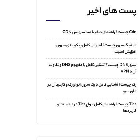
پست های اخیر
Cdn چیست؟ راهنمای صفر تا صد سرویس CDN
کانفیگ سرور چیست؟ آموزش کامل پیکربندی سرور و
افزایش امنیت
سرور DNS چیست؟ آشنایی کامل با مفهوم DNS و تفاوت
آن با VPN
رک چیست؟ آشنایی کامل با رک سرور، انواع رک و کاربرد آن در
اتاق سرو
Tier چیست؟ راهنمای کامل انواع Tier در دیتاسنتر و
کاربردها