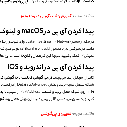
کجاست
و
ip
کامپیوتر کجاست
و حتی
پيدا كردن اي پي ادرس کامپیوتر
مقالات مرتبط:
آموزش تغییر آی پی در ویندوز 10
پیدا کردن آی پی در macOS و لینوکس
در مک، از مسیر System Settings → Network وارد شوید و رابط فعال را باز کنید؛ آدرس IPv4 همان چیزی است که برای
دارید. در لینوکس نیز با دس
نمایش IP کمک بگیرید. نتیجۀ این کار همان
یافتن
ip
است، با این ت
پیدا کردن آی پی در اندروید و iOS
کاربران موبایل زیاد می‌پرسند
آی پی گوشی کجاست
یا
ip
گوشی کج
شبکه متصل ضربه بزنید و بخش Advanced یا Details را باز کنید تا
پ
Fi → روی شبکه فعال بزنید و قسمت IPv4 Address را ببینید تا
بد
کنید و یک سرویس نمایش IP را بررسی کنید؛ این روش همان
پیدا کر
مقالات مرتبط:‌
تغییر آی پی گوشی