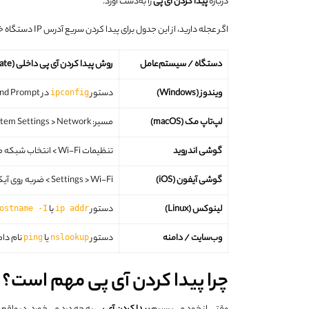
درباره
پیدا کردن آی پی
را به‌دست آورد.
اگر عجله دارید، از این جدول برای پیدا کردن سریع آدرس IP دستگاه خود استفاده کنید:
دستگاه / سیستم‌عامل
روش پیدا کردن آی پی داخلی (Private)
ویندوز (Windows)
دستور
در Command Prompt
ipconfig
لپ‌تاپ مک (macOS)
مسیر: System Settings > Network
گوشی اندروید
تنظیمات Wi-Fi > انتخاب شبکه متصل > Details
گوشی آیفون (iOS)
Settings > Wi-Fi > ضربه روی آیکون (i)
لینوکس (Linux)
دستور
یا
ostname -I
ip addr
وب‌سایت / دامنه
دستور
یا
نام دام
ping
nslookup
چرا پیدا کردن آی پی مهم است؟