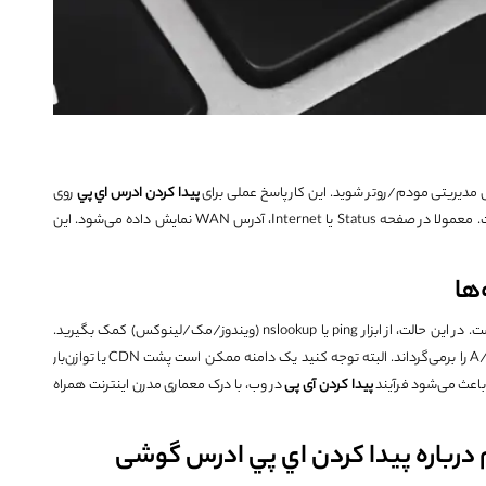
نل مدیریتی مودم/روتر شوید. این کار پاسخ عملی برای
پيدا كردن ادرس اي پي
روی
در متن تنظیمات روتر است. معمولا در صفحه Status یا Internet، آدرس WAN نمایش داده می‌شود. این
ها
چگونه است. در این حالت، از ابزار ping یا nslookup (ویندوز/مک/لینوکس) کمک بگیرید.
nslookup example.com یا dig example.com آدرس‌های A/AAAA را برمی‌گرداند. البته توجه کنید یک دامنه ممکن است پشت CDN یا توازن‌بار
اعث می‌شود فرآیند
پیدا کردن آی پی
در وب، با درک معماری مدرن اینترنت همراه
رباره پيدا كردن اي پي ادرس گوشی