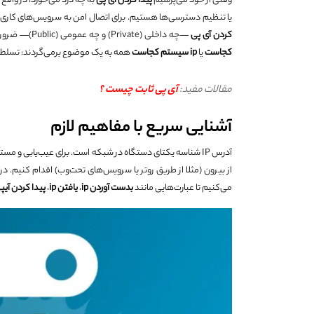
وقتی از خود می‌پرسیم
پیدا کردن آی پی
به چه درد می‌خورد، در واقع
یا تنظیم دسترسی‌ها هستیم. برای اتصال امن به سرویس‌های کاری، ر
کردن آی پی
—چه داخلی (Private) و چه عمومی (Public)— ضروری است. از سوی دیگر، پرسش‌های رایج مانند
کجاست
یا
ip
سیستم کجاست
همه به یک موضوع برمی‌گردند: تسلط ب
مقالات مفید:
آی پی ثابت چیست ؟
آشنایی سریع با مفاهیم لازم
آدرس IP شناسه یکتای دستگاه در شبکه است. برای عیب‌یابی و مستندسازی، گاهی باید روی خود دستگاه عمل
از بیرون (مثلا از طریق روتر یا سرویس‌های تحت‌وب) اقدام کنیم. د
می‌کنیم تا عبارت‌هایی مانند
بدست آوردن
ip
،
یافتن
ip
،
پیدا کردن آیپ