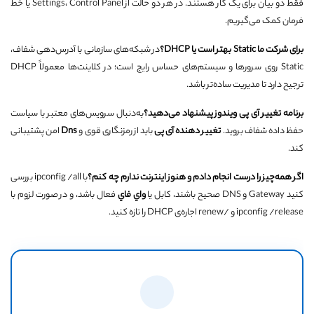
فقط دو بیان برای یک کار هستند. در هر دو حالت از Settings، Control Panel یا خط
فرمان کمک می‌گیریم.
برای شرکت ما
Static
بهتر است یا
DHCP
؟
در شبکه‌های سازمانی با آدرس‌دهی شفاف،
Static روی سرور‌ها و سیستم‌های حساس رایج است؛ در کلاینت‌ها معمولاً DHCP
ترجیح دارد تا مدیریت ساده‌تر باشد.
برنامه تغییر آی پی ویندوز پیشنهاد می‌دهید؟
به‌دنبال سرویس‌های معتبر با سیاست
حفظ داده شفاف بروید.
تغییر دهنده آی پی
باید از رمزنگاری قوی و
Dns
امن پشتیبانی
کند.
اگر همه‌چیز را درست انجام دادم و هنوز اینترنت ندارم چه کنم؟
با ipconfig /all بررسی
کنید Gateway و DNS صحیح باشند، کابل یا
واي فاي
فعال باشد، و در صورت لزوم با
ipconfig /release و /renew اجاره‌ی DHCP را تازه کنید.