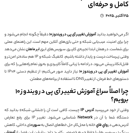
کامل و حرفه‌ای
25 اکتبر , 2025
اگر می‌خواهید بدانید
آموزش تغییر آی پی در ویندوز 10
دقیقاً چگونه انجام می‌شود و
چرا برای امنیت، عیب‌یابی شبکه و حتی بازی‌های آنلاین مهم است، این راهنمای عملی
برای شماست. در همان ابتدا تجربه‌ی کاربری سرویس‌های ابری
ابر ماهان
نشان می‌دهد
وقتی زیرساخت درست و پایدار داشته باشیم، کانفیگ شبکه و IP هم ساده‌تر، امن‌تر و
قابل‌اتکاتر پیش می‌رود. در ادامه با زبانی کاملاً کاربردی و به‌روز، تمام راه‌هایی را که برای
آموزش تغییر آی پی در ویندوز 10
نیاز دارید مرور می‌کنیم؛ از تنظیم دستی IPv4 تا
دستورهای خط فرمان، از تغییر DNS تا استفاده از برنامه‌های مطمئن.
چرا اصلاً سراغ آموزش تغییر آی پی در ویندوز 10
برویم؟
وقتی از خود می‌پرسید
آدرس
IP
چیست، کافی است آن را «نشانی شبکه» بدانید که
دستگاه شما با آن در
Network
شناسایی می‌شود. تغییر IP برای رفع تعارض
آدرس‌دهی در
واي فاي
خانه یا محل‌کار، حل خطاهای اتصال به
سرور
‌های داخلی، کاهش
پینگ در سرویس‌ها، یا حفظ حریم خصوصی کاربرد دارد. بنابراین این فصل از
آموزش