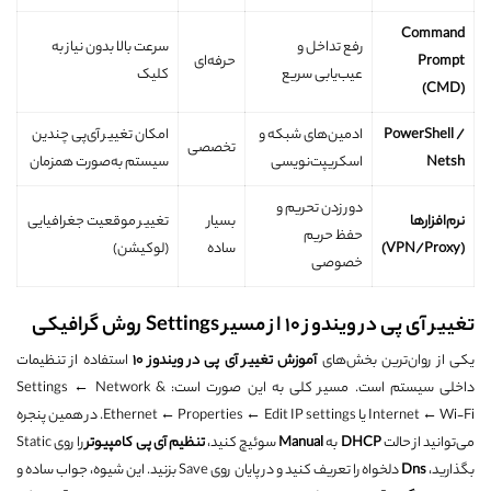
Command
رفع تداخل و
سرعت بالا بدون نیاز به
Prompt
حرفه‌ای
عیب‌یابی سریع
کلیک
(CMD)
PowerShell /
ادمین‌های شبکه و
امکان تغییر آی‌پی چندین
تخصصی
Netsh
اسکریپت‌نویسی
سیستم به‌صورت همزمان
دور زدن تحریم و
نرم‌افزارها
بسیار
تغییر موقعیت جغرافیایی
حفظ حریم
(VPN/Proxy)
ساده
(لوکیشن)
خصوصی
تغییر آی پی در ویندوز 10 از مسیر Settings روش گرافیکی
یکی از روان‌ترین بخش‌های
آموزش تغییر آی پی در ویندوز 10
استفاده از تنظیمات
داخلی سیستم است. مسیر کلی به این صورت است: Settings ← Network &
Internet ← Wi‑Fi یا Ethernet ← Properties ← Edit IP settings. در همین پنجره
می‌توانید از حالت
DHCP
به
Manual
سوئیچ کنید،
تنظیم آی پی کامپیوتر
را روی Static
بگذارید،
Dns
دلخواه را تعریف کنید و در پایان روی Save بزنید. این شیوه، جواب ساده و