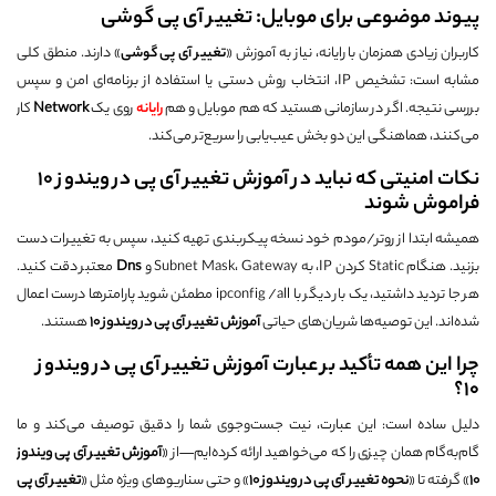
پیوند موضوعی برای موبایل: تغییر آی پی گوشی
کاربران زیادی همزمان با رایانه، نیاز به آموزش «
تغییر آی پی گوشی
» دارند. منطق کلی
مشابه است: تشخیص IP، انتخاب روش دستی یا استفاده از برنامه‌ای امن و سپس
بررسی نتیجه. اگر در سازمانی هستید که هم موبایل و هم
رایانه
روی یک
Network
کار
می‌کنند، هماهنگی این دو بخش عیب‌یابی را سریع‌تر می‌کند.
نکات امنیتی که نباید در آموزش تغییر آی پی در ویندوز 10
فراموش شوند
همیشه ابتدا از روتر/مودم خود نسخه پیکربندی تهیه کنید، سپس به تغییرات دست
بزنید. هنگام Static کردن IP، به Subnet Mask، Gateway و
Dns
معتبر دقت کنید.
هر جا تردید داشتید، یک بار دیگر با ipconfig /all مطمئن شوید پارامترها درست اعمال
شده‌اند. این توصیه‌ها شریان‌های حیاتی
آموزش تغییر آی پی در ویندوز 10
هستند.
چرا این همه تأکید بر عبارت آموزش تغییر آی پی در ویندوز
10؟
دلیل ساده است: این عبارت، نیت جست‌وجوی شما را دقیق توصیف می‌کند و ما
گام‌به‌گام همان چیزی را که می‌خواهید ارائه کرده‌ایم—از «
آموزش تغییر آی پی ویندوز
10
» گرفته تا «
نحوه تغییر آی پی در ویندوز 10
» و حتی سناریوهای ویژه مثل «
تغییر آی پی