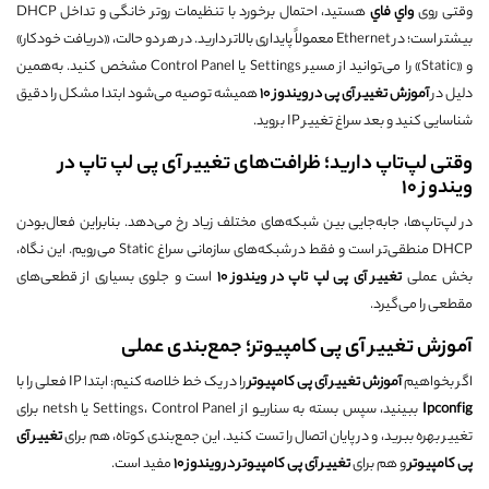
وقتی روی
واي فاي
هستید، احتمال برخورد با تنظیمات روتر خانگی و تداخل DHCP
بیشتر است؛ در Ethernet معمولاً پایداری بالاتر دارید. در هر دو حالت، «دریافت خودکار»
و «Static» را می‌توانید از مسیر Settings یا Control Panel مشخص کنید. به‌همین
دلیل در
آموزش تغییر آی پی در ویندوز 10
همیشه توصیه می‌شود ابتدا مشکل را دقیق
شناسایی کنید و بعد سراغ تغییر IP بروید.
وقتی لپ‌تاپ دارید؛ ظرافت‌های تغییر آی پی لپ تاپ در
ویندوز 10
در لپ‌تاپ‌ها، جابه‌جایی بین شبکه‌های مختلف زیاد رخ می‌دهد. بنابراین فعال‌بودن
DHCP منطقی‌تر است و فقط در شبکه‌های سازمانی سراغ Static می‌رویم. این نگاه،
بخش عملی
تغییر آی پی لپ تاپ در ویندوز 10
است و جلوی بسیاری از قطعی‌های
مقطعی را می‌گیرد.
آموزش تغییر آی پی کامپیوتر؛ جمع‌بندی عملی
اگر بخواهیم
آموزش تغییر آی پی کامپیوتر
را در یک خط خلاصه کنیم: ابتدا IP فعلی را با
Ipconfig
ببینید، سپس بسته به سناریو از Settings، Control Panel یا netsh برای
تغییر بهره ببرید، و در پایان اتصال را تست کنید. این جمع‌بندی کوتاه، هم برای
تغییر آی
پی کامپیوتر
و هم برای
تغییر آی پی کامپیوتر در ویندوز 10
مفید است.