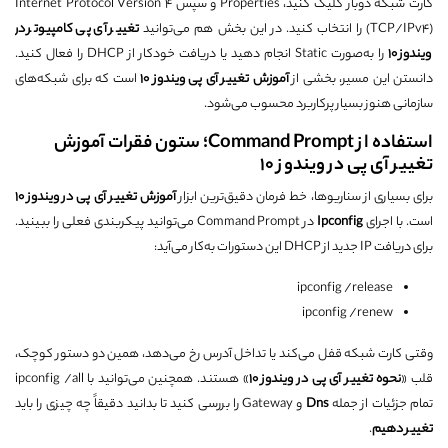
کارت شبکه دوبار کلیک کنید، Properties و سپس Internet Protocol Version 4
(TCP/IPv4) را انتخاب کنید. در این بخش هم می‌توانید
تغییر آی پی کامپیوتر در
ویندوز 10
را به‌صورت Static انجام دهید یا دریافت خودکار از DHCP را فعال کنید.
دانستن این مسیر، بخشی از
آموزش تغییر آی پی ویندوز 10
است که برای شبکه‌های
سازمانی هنوز بسیار پرکاربرد محسوب می‌شود.
استفاده از Command Prompt؛ ستون فقرات آموزش
تغییر آی پی در ویندوز 10
برای بسیاری از سناریوها، خط فرمان دقیق‌ترین ابزار
آموزش تغییر آی پی در ویندوز 10
است. با اجرای
Ipconfig
در Command Prompt می‌توانید پیکربندی فعلی را ببینید.
برای دریافت IP جدید از DHCP این دستورات به‌کار می‌آید:
ipconfig /release
ipconfig /renew
وقتی کارت شبکه قفل می‌کند یا تداخل آدرس رخ می‌دهد، همین دو دستور کوچک،
قلب «
نحوه تغییر آی پی در ویندوز 10
» هستند. همچنین می‌توانید با ipconfig /all
تمام جزئیات از جمله
Dns
و Gateway را بررسی کنید تا بدانید دقیقاً چه چیزی را باید
تغيير دهيم
.