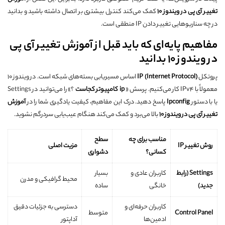
تغییر آی پی در ویندوز 10
کمک می‌کند کنترل بیشتری بر اتصال داشته باشید و بدانید
در چه سناریوهایی تغییر دادن IP منطقی است.
مفاهیم پایه‌ای که باید قبل از آموزش تغییر آی پی
در ویندوز 10 بدانید
پروتکل
IP (Internet Protocol)
اساس مسیریابی بسته‌های شبکه است. در ویندوز 10
معمولاً با IPv4 کار می‌کنیم. پرسش «
ip
کامپیوتر کجاست
؟» را می‌توانید در Settings
یا با دستور
Ipconfig
پاسخ دهید. درک این مفاهیم، کیفیت یادگیری شما را در
آموزش
تغییر آی پی در ویندوز 10
بالا می‌برد و کمک می‌کند هنگام عیب‌یابی سردرگم نشوید.
مناسب برای چه
سطح
روش تغییر IP
مزیت اصلی
کسانی؟
دشواری
Settings (رابط
کاربران عادی و
بسیار
محیط گرافیکی و مدرن
جدید)
خانگی
ساده
کاربران حرفه‌ای و
دسترسی به جزئیات دقیق
Control Panel
متوسط
ادمین‌ها
آداپتور