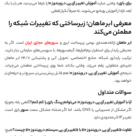
برای بازی
». وقتی عبارت
آموزش تغییر آی پی در ویندوز 10
را بارها می‌بینید، هر بار با یک
بُعد تازه از آموزش روبه‌رو می‌شوید، نه صرفاً تکرار لفظی.
معرفی ابر ماهان؛ زیرساختی که تغییرات شبکه را
مطمئن می‌کند
ابر ماهان
ارائه‌دهنده‌ی بومی زیرساخت ابری و
سرورهای مجازی ایران
است. اگر به
محیطی پایدار برای استقرار نرم‌افزارها، گیم‌سرورها، یا سرویس‌های سازمانی نیاز دارید،
ترکیب پایداری شبکه، منابع اختصاصی، تحویل آنی و پشتیبانی ۲۴/۷ ابر ماهان
تجربه‌ی متفاوتی رقم می‌زند. وقتی بک‌اند شما روی زیرساختی مطمئن می‌چرخد،
نتیجه‌ی
آموزش تغییر آی پی در ویندوز 10
هم قابل پیش‌بینی‌تر، سریع‌تر و حرفه‌ای‌تر
خواهد بود.
سوالات متداول
آیا با آموزش تغییر آی پی در ویندوز 10 می‌توانم پینگ بازی را کم کنم؟
گاهی بله؛ به‌ویژه
اگر مشکل از مسیریابی یا DNS باشد. اما اگر منشاء مشکل سمت
سرور
بازی است،
تغییر IP اثر محدودی دارد.
تفاوت «تغییر آی پی در ویندوز 10» با «تغییر ای پی سیستم در ویندوز 10» چیست؟
هیچ؛