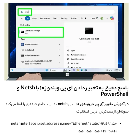
پاسخ دقیق به تغییر دادن ای پی ویندوز 10 با Netsh و
PowerShell
در
آموزش تغییر آی پی در ویندوز 10
، ابزار
netsh
نقش تنظیم حرفه‌ای را ایفا می‌کند.
نمونه‌ای از ست‌کردن آدرس استاتیک:
netsh interface ip set address name=”Ethernet” static 192.168.1.50
255.255.255.0 192.168.1.1