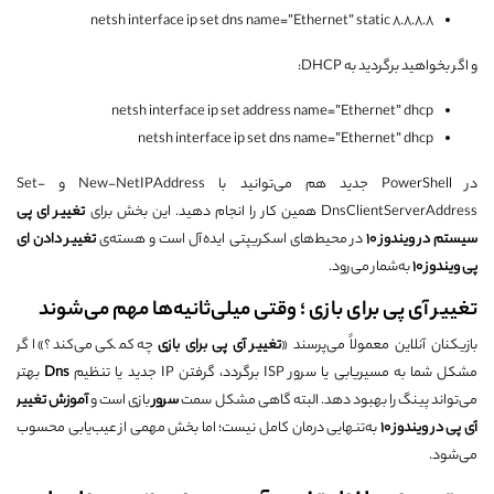
netsh interface ip set dns name=”Ethernet” static 8.8.8.8
و اگر بخواهید برگردید به DHCP:
netsh interface ip set address name=”Ethernet” dhcp
netsh interface ip set dns name=”Ethernet” dhcp
در PowerShell جدید هم می‌توانید با New-NetIPAddress و Set-
DnsClientServerAddress همین کار را انجام دهید. این بخش برای
تغییر ای پی
سیستم در ویندوز 10
در محیط‌های اسکریپتی ایده‌آل است و هسته‌ی
تغییر دادن ای
پی ویندوز 10
به‌شمار می‌رود.
تغییر آی پی برای بازی ؛ وقتی میلی‌ثانیه‌ها مهم می‌شوند
بازیکنان آنلاین معمولاً می‌پرسند «
تغییر آی پی برای بازی
چه کمکی می‌کند؟» اگر
مشکل شما به مسیریابی یا سرور ISP برگردد، گرفتن IP جدید یا تنظیم
Dns
بهتر
می‌تواند پینگ را بهبود دهد. البته گاهی مشکل سمت
سرور
بازی است و
آموزش تغییر
آی پی در ویندوز 10
به‌تنهایی درمان کامل نیست؛ اما بخش مهمی از عیب‌یابی محسوب
می‌شود.