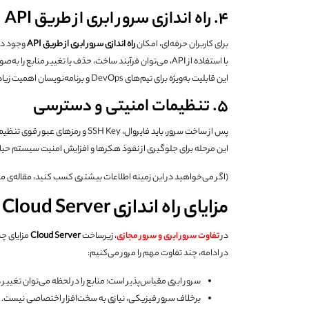
۴. راه اندازی سرور ابری از طریق API
برای کاربران حرفه‌ای، امکان
راه اندازی سرور ابری از طریق
API
وجود دار
با استفاده از API، می‌توان فرآیند ساخت، حذف یا تغییر منابع را به‌صورت خودکار انجام داد.
این قابلیت به‌ویژه برای تیم‌های DevOps و برنامه‌نویسان اهمیت زیادی دارد.
۵. تنظیمات امنیتی و دسترسی
پس از ساخت سرور، باید فایروال، SSH Key و رمزهای عبور قوی تنظیم شوند.
این مرحله برای جلوگیری از نفوذ هکرها و افزایش امنیت سیستم حیا
(اگر می‌خواهید در این زمینه اطلاعات بیشتری کسب کنید، مقاله‌ی مر
مزایای راه اندازی Cloud Server نسبت به VPS و سرور فیزیکی
در
تفاوت سرور ابری و سرور مجازی
، زیرساخت
Cloud Server
مزایای چ
در ادامه، چند تفاوت مهم را مرور می‌کنیم:
سرور ابری مقیاس‌پذیر است؛ منابع را در لحظه می‌توان تغییر د
برخلاف سرور فیزیکی، نیازی به سخت‌افزار اختصاصی نیست.