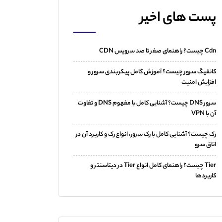
پست های اخیر
Cdn چیست؟ راهنمای صفر تا صد سرویس CDN
کانفیگ سرور چیست؟ آموزش کامل پیکربندی سرور و
افزایش امنیت
سرور DNS چیست؟ آشنایی کامل با مفهوم DNS و تفاوت
آن با VPN
رک چیست؟ آشنایی کامل با رک سرور، انواع رک و کاربرد آن در
اتاق سرو
Tier چیست؟ راهنمای کامل انواع Tier در دیتاسنتر و
کاربردها