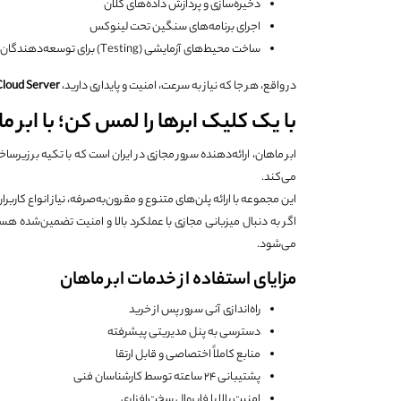
ذخیره‌سازی و پردازش داده‌های کلان
اجرای برنامه‌های سنگین تحت لینوکس
ساخت محیط‌های آزمایشی (Testing) برای توسعه‌دهندگان
در واقع، هر جا که نیاز به سرعت، امنیت و پایداری دارید،
Cloud Server
با یک کلیک ابرها را لمس کن؛ با ابر م
ابر ماهان، ارائه‌دهنده سرور مجازی در ایران است که با تکیه بر زیرس
می‌کند.
این مجموعه با ارائه پلن‌های متنوع و مقرون‌به‌صرفه، نیاز انواع کاربر
اگر به دنبال میزبانی مجازی با عملکرد بالا و امنیت تضمین‌شده هس
می‌شود.
مزایای استفاده از خدمات ابر ماهان
راه‌اندازی آنی سرور پس از خرید
دسترسی به پنل مدیریتی پیشرفته
منابع کاملاً اختصاصی و قابل ارتقا
پشتیبانی ۲۴ ساعته توسط کارشناسان فنی
امنیت بالا با فایروال سخت‌افزاری