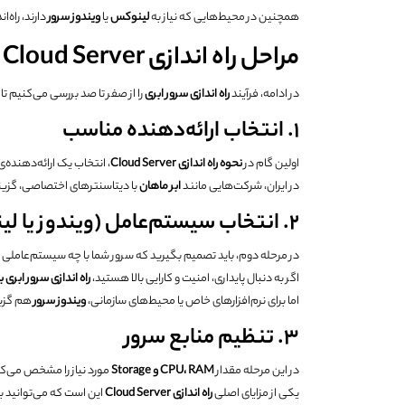
همچنین در محیط‌هایی که نیاز به
لینوکس
یا
ویندوز سرور
دارند، راه‌اندازی و
مراحل راه اندازی Cloud Server
در ادامه، فرآیند
راه اندازی سرور ابری
را از صفر تا صد بررسی می‌کنیم تا
۱. انتخاب ارائه‌دهنده مناسب
اولین گام در
نحوه راه اندازی
Cloud Server
، انتخاب یک ارائه‌دهنده
در ایران، شرکت‌هایی مانند
ابر ماهان
با دیتاسنترهای اختصاصی، گزینه‌
۲. انتخاب سیستم‌عامل (ویندوز یا لینوکس)
در مرحله دوم، باید تصمیم بگیرید که سرور شما با چه سیستم‌عاملی ا
اگر به دنبال پایداری، امنیت و کارایی بالا هستید،
راه اندازی سرور ابری 
اما برای نرم‌افزارهای خاص یا محیط‌های سازمانی،
ویندوز سرور
هم گزین
۳. تنظیم منابع سرور
در این مرحله مقدار
RAM
،
CPU
و
Storage
مورد نیاز را مشخص می‌کن
یکی از مزایای اصلی
راه اندازی
Cloud Server
این است که می‌توانید بع