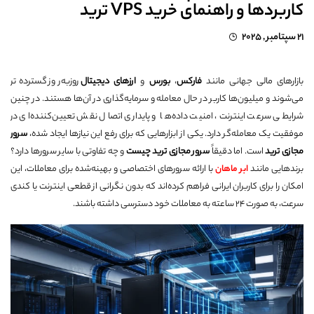
کاربردها و راهنمای خرید VPS ترید
21 سپتامبر , 2025
بازارهای مالی جهانی مانند
فارکس
،
بورس
و
ارزهای دیجیتال
روزبه‌روز گسترده‌تر
می‌شوند و میلیون‌ها کاربر در حال معامله و سرمایه‌گذاری در آن‌ها هستند. در چنین
شرایطی سرعت اینترنت، امنیت داده‌ها و پایداری اتصال نقش تعیین‌کننده‌ای در
موفقیت یک معامله‌گر دارد. یکی از ابزارهایی که برای رفع این نیازها ایجاد شده،
سرور
مجازی ترید
است. اما دقیقاً
سرور مجازی ترید چیست
و چه تفاوتی با سایر سرورها دارد؟
برندهایی مانند
ابر ماهان
با ارائه سرورهای اختصاصی و بهینه‌شده برای معاملات، این
امکان را برای کاربران ایرانی فراهم کرده‌اند که بدون نگرانی از قطعی اینترنت یا کندی
سرعت، به صورت ۲۴ ساعته به معاملات خود دسترسی داشته باشند.