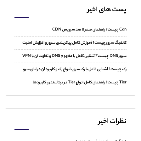
پست های اخیر
Cdn چیست؟ راهنمای صفر تا صد سرویس CDN
کانفیگ سرور چیست؟ آموزش کامل پیکربندی سرور و افزایش امنیت
سرور DNS چیست؟ آشنایی کامل با مفهوم DNS و تفاوت آن با VPN
رک چیست؟ آشنایی کامل با رک سرور، انواع رک و کاربرد آن در اتاق سرو
Tier چیست؟ راهنمای کامل انواع Tier در دیتاسنتر و کاربردها
نظرات اخیر