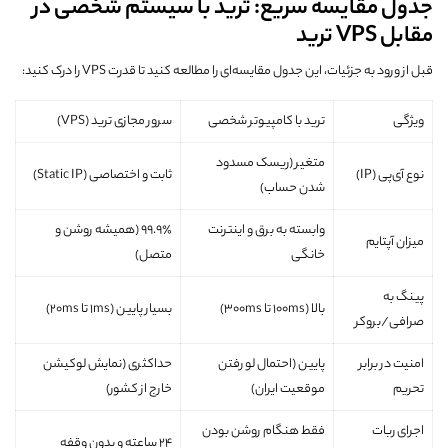
جدول مقایسه سریع: ترید با سیستم شخصی در
مقابل VPS ترید
قبل از ورود به جزئیات، این جدول مقایسه‌ای را مطالعه کنید تا قدرت VPS را درک کنید:
ویژگی
ترید با کامپیوتر شخصی
سرور مجازی ترید (VPS)
متغیر (ریسک مسدود
نوع آی‌پی (IP)
ثابت و اختصاصی (Static IP)
شدن حساب)
وابسته به برق و اینترنت
۹۹.۹٪ (همیشه روشن و
میزان آپتایم
خانگی
متصل)
پینگ به
بالا (۱۰۰ms تا ۳۰۰ms)
بسیار پایین (۱ms تا ۲۰ms)
صرافی/بروکر
امنیت در برابر
پایین (احتمال لو رفتن
حداکثری (نمایش لوکیشن
تحریم
موقعیت ایران)
خارج از کشور)
اجرای ربات
فقط هنگام روشن بودن
۲۴ ساعته و بدون وقفه