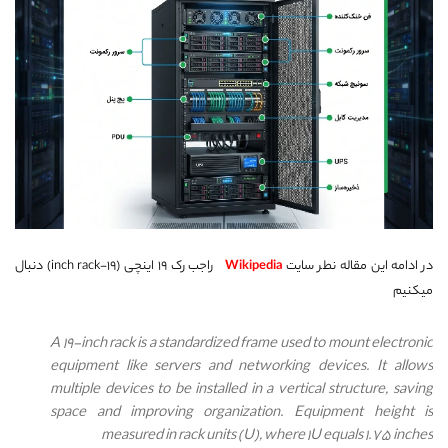
در ادامه این مقاله نطر سایت
Wikipedia
راجب رک ۱۹ اینچی (19-inch rack) دنبال
میکنیم
A 19-inch rack is a standardized frame used to mount electronic
equipment like servers and networking devices. It allows
multiple devices to be installed in a vertical structure, saving
space and improving organization. Equipment height is
measured in rack units (U), where 1U equals 1.75 inches