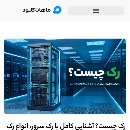
رک چیست؟ آشنایی کامل با رک سرور، انواع رک