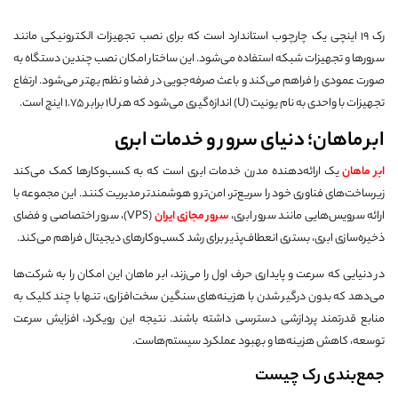
رک ۱۹ اینچی یک چارچوب استاندارد است که برای نصب تجهیزات الکترونیکی مانند
سرورها و تجهیزات شبکه استفاده می‌شود. این ساختار امکان نصب چندین دستگاه به
صورت عمودی را فراهم می‌کند و باعث صرفه‌جویی در فضا و نظم بهتر می‌شود. ارتفاع
تجهیزات با واحدی به نام یونیت (U) اندازه‌گیری می‌شود که هر ۱U برابر ۱.۷۵ اینچ است.
ابر ماهان؛ دنیای سرور و خدمات ابری
ابر ماهان
یک ارائه‌دهنده مدرن خدمات ابری است که به کسب‌وکارها کمک می‌کند
زیرساخت‌های فناوری خود را سریع‌تر، امن‌تر و هوشمندتر مدیریت کنند. این مجموعه با
ارائه سرویس‌هایی مانند سرور ابری،
سرور مجازی ایران
(VPS)، سرور اختصاصی و فضای
ذخیره‌سازی ابری، بستری انعطاف‌پذیر برای رشد کسب‌وکارهای دیجیتال فراهم می‌کند.
در دنیایی که سرعت و پایداری حرف اول را می‌زند، ابر ماهان این امکان را به شرکت‌ها
می‌دهد که بدون درگیر شدن با هزینه‌های سنگین سخت‌افزاری، تنها با چند کلیک به
منابع قدرتمند پردازشی دسترسی داشته باشند. نتیجه این رویکرد، افزایش سرعت
توسعه، کاهش هزینه‌ها و بهبود عملکرد سیستم‌هاست.
جمع‌بندی رک چیست