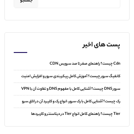
جستجو
پست های اخیر
Cdn چیست؟ راهنمای صفر تا صد سرویس CDN
کانفیگ سرور چیست؟ آموزش کامل پیکربندی سرور و افزایش امنیت
سرور DNS چیست؟ آشنایی کامل با مفهوم DNS و تفاوت آن با VPN
رک چیست؟ آشنایی کامل با رک سرور، انواع رک و کاربرد آن در اتاق سرو
Tier چیست؟ راهنمای کامل انواع Tier در دیتاسنتر و کاربردها