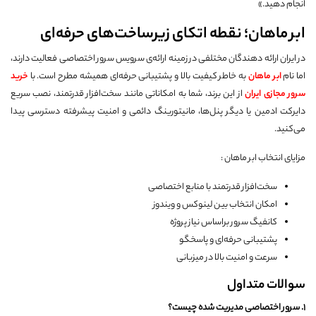
انجام دهید.»
ابر ماهان؛ نقطه اتکای زیرساخت‌های حرفه‌ای
در ایران ارائه دهندگان مختلفی در زمینه ارائه‌ی سرویس سرور اختصاصی فعالیت دارند،
اما نام
ابر ماهان
به خاطر کیفیت بالا و پشتیبانی حرفه‌ای همیشه مطرح است. با
خرید
سرور مجازی ایران
از این برند، شما به امکاناتی مانند سخت‌افزار قدرتمند، نصب سریع
دایرکت ادمین یا دیگر پنل‌ها، مانیتورینگ دائمی و امنیت پیشرفته دسترسی پیدا
می‌کنید.
مزایای انتخاب ابر ماهان :
سخت‌افزار قدرتمند با منابع اختصاصی
امکان انتخاب بین لینوکس و ویندوز
کانفیگ سرور براساس نیاز پروژه
پشتیبانی حرفه‌ای و پاسخگو
سرعت و امنیت بالا در میزبانی
سوالات متداول
۱. سرور اختصاصی مدیریت شده چیست؟