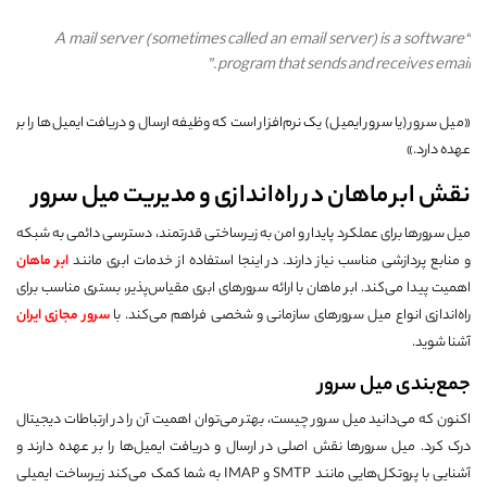
“A mail server (sometimes called an email server) is a software
program that sends and receives email.”
«میل سرور (یا سرور ایمیل) یک نرم‌افزار است که وظیفه ارسال و دریافت ایمیل‌ها را بر
عهده دارد.»
نقش ابر ماهان در راه‌اندازی و مدیریت میل سرور
میل سرورها برای عملکرد پایدار و امن به زیرساختی قدرتمند، دسترسی دائمی به شبکه
و منابع پردازشی مناسب نیاز دارند. در اینجا استفاده از خدمات ابری مانند
ابر ماهان
اهمیت پیدا می‌کند. ابر ماهان با ارائه سرورهای ابری مقیاس‌پذیر، بستری مناسب برای
راه‌اندازی انواع میل سرورهای سازمانی و شخصی فراهم می‌کند. با
سرور مجازی ایران
آشنا شوید.
جمع‌بندی میل سرور
اکنون که می‌دانید میل سرور چیست، بهتر می‌توان اهمیت آن را در ارتباطات دیجیتال
درک کرد. میل سرورها نقش اصلی در ارسال و دریافت ایمیل‌ها را بر عهده دارند و
آشنایی با پروتکل‌هایی مانند SMTP و IMAP به شما کمک می‌کند زیرساخت ایمیلی