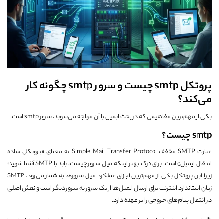
پروتکل smtp چیست و سرور smtp چگونه کار
می‌کند؟
یکی از مهم‌ترین مفاهیمی که در بحث ایمیل با آن مواجه می‌شوید، سرور smtp است.
smtp چیست؟
عبارت SMTP مخفف Simple Mail Transfer Protocol به معنای «پروتکل ساده
انتقال ایمیل» است. برای درک بهتر اینکه میل سرور چیست، باید با SMTP آشنا شوید؛
زیرا این پروتکل یکی از مهم‌ترین اجزای عملکرد میل سرورها به شمار می‌رود. SMTP
زبان استاندارد اینترنت برای ارسال ایمیل‌ها از یک سرور به سرور دیگر است و نقش اصلی
در انتقال پیام‌های خروجی را بر عهده دارد.