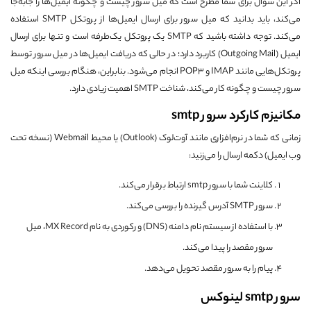
اگر این سؤال برای شما مطرح است که میل سرور چیست و چگونه ایمیل‌ها را جابه‌جا
می‌کند، باید بدانید که میل سرور برای ارسال ایمیل‌ها از پروتکل SMTP استفاده
می‌کند. توجه داشته باشید که SMTP یک پروتکل یک‌طرفه است و تنها برای ارسال
ایمیل (Outgoing Mail) کاربرد دارد؛ در حالی که دریافت ایمیل‌ها در میل سرور توسط
پروتکل‌هایی مانند IMAP و POP3 انجام می‌شود. بنابراین، هنگام بررسی اینکه میل
سرور چیست و چگونه کار می‌کند، شناخت SMTP اهمیت زیادی دارد.
مکانیزم کارکرد سرور smtp
زمانی که شما در نرم‌افزاری مانند آوت‌لوک (Outlook) یا محیط Webmail (نسخه تحت
وب ایمیل) دکمه ارسال را می‌زنید:
کلاینت شما با سرور smtp ارتباط برقرار می‌کند.
سرور SMTP آدرس گیرنده را بررسی می‌کند.
با استفاده از سیستم نام دامنه (DNS) و رکوردی به نام MX Record، میل
سرور مقصد را پیدا می‌کند.
پیام را به سرور مقصد تحویل می‌دهد.
سرور smtp لینوکس