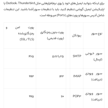
برای اینکه بتوانید ایمیل‌های خود را روی نرم‌افزارهایی مثل Outlook، Thunderbird یا
اپلیکیشن ایمیل گوشی تنظیم کنید، باید با تنظیمات سرور آشنا باشید. این تنظیمات
شامل آدرس سرورها و پورت‌های (Ports) مربوطه است:
پورت امن و
پورت بدون رمزنگاری
نوع سرور
رمزنگاری‌شده
پروتکل
(پورت قدیمی)
(SSL/TLS)
سرور خروجی
SMTP
25 یا 587
465
(ارسال)
سرور ورودی
993
143
IMAP
(دریافت)
سرور ورودی
995
110
POP3
(دریافت)