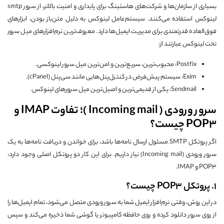
بسیاری از سازمان‌ها و شرکت‌های هاستینگ برای پایداری و امنیت بالاتر، از سرور smtp
لینوکس استفاده می‌کنند. سیستم‌عامل لینوکس به دلیل متن‌باز بودن، ابزارهای
فوق‌العاده قدرتمندی برای مدیریت ایمیل‌ها دارد. معروف‌ترین نرم‌افزارهای میل سرور
تحت لینوکس عبارتند از:
Postfix: محبوب‌ترین، سریع‌ترین و امن‌ترین میل سرور لینوکسی.
Exim: سیستم پیش‌فرض در کنترل‌پنل‌هایی مانند سی‌پنل (cPanel).
Sendmail: یکی از قدیمی‌ترین و اصیل‌ترین میل سرورهای لینوکس.
سرور ورودی ( Incoming mail )؛ تفاوت IMAP و
POP3 چیست؟
اگر پروتکل SMTP مسئول ارسال نامه‌ها باشد، برای خواندن و دریافت نامه‌ها به یک
سرور ورودی (Incoming mail) نیاز داریم. برای این کار دو پروتکل اصلی وجود دارد:
POP3 و IMAP.
۱. پروتکل POP3 چیست؟
در این روش، وقتی نرم‌افزار ایمیل شما به سرور ورودی متصل می‌شود، تمام ایمیل‌ها را
از روی سرور دانلود کرده و روی حافظه کامپیوتر یا گوشی شما ذخیره می‌کند و سپس