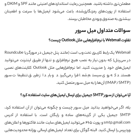
مطمئن‌تری داشته باشید. همچنین رعایت استانداردهای امنیتی مانند SPF و DKIM و
استفاده از پورت‌های رمزنگاری‌شده، باعث می‌شود ایمیل‌ها با سرعت و اطمینان
بیشتری به صندوق ورودی مخاطبان برسند.
سوالات متداول میل سرور
تفاوت Webmail با نرم‌افزارهایی مثل Outlook چیست؟
Webmail یک رابط کاربری تحت وب است (مانند پنل جیمیل در مرورگر یا Roundcube
در سی‌پنل) که بدون نیاز به نصب هیچ نرم‌افزاری و تنها از طریق اینترنت می‌توانید
ایمیل‌های خود را مدیریت کنید. اما نرم‌افزارهایی مثل Outlook کلاینت‌های نصبی
هستند که روی سیستم شما قرار می‌گیرند و باید از طریق تنظیمات سرور
(IMAP/SMTP) آن‌ها را به میل سرور متصل کنید.
آیا می‌توان از سرور SMTP جیمیل برای ارسال ایمیل‌های سایت استفاده کرد؟
بله، اگر می‌خواهید بدانید میل سرور چیست و چگونه می‌توان از آن استفاده کرد،
SMTP جیمیل یکی از گزینه‌های ساده و رایگان است. با استفاده از آدرس
smtp.gmail.com و پورت 465 می‌توانید ایمیل‌های سایت مانند فاکتورها و اعلان‌های
وردپرس را ارسال کنید. البته گوگل برای تعداد ایمیل‌های ارسالی روزانه محدودیت‌هایی