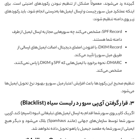
گیرنده رد می‌شوند، معمولاً مشکل از تنظیم نبودن رکوردهای امنیتی است. برای
اینکه عملکرد میل سرور چیست و ارسال ایمیل‌ها به‌درستی انجام شود، باید رکوردهای
زیر روی دامنه تنظیم شوند:
SPF Record: مشخص می‌کند چه سرورهایی مجاز به ارسال ایمیل از طرف
دامنه شما هستند.
DKIM Record: با افزودن امضای دیجیتال، اصالت ایمیل‌های ارسالی از
طریق میل سرور را تأیید می‌کند.
DMARC: نحوه برخورد با ایمیل‌هایی که SPF و DKIM را پاس نمی‌کنند،
مشخص می‌کند.
تنظیم صحیح این رکوردها باعث افزایش اعتبار میل سرور و بهبود نرخ تحویل ایمیل‌ها
می‌شود.
۳. قرار گرفتن آی‌پی سرور در لیست سیاه (Blacklist)
اگر یک کاربر روی سرور شما اقدام به ارسال ایمیل‌های تبلیغاتی انبوه (اسپم) کند، آی‌پی
سرور شما توسط سازمان‌های جهانی (مانند Spamhaus) بلاک می‌شود و دیگر هیچ
ایمیلی از سرور شما به مقصد جیمیل یا یاهو تحویل داده نخواهد شد.