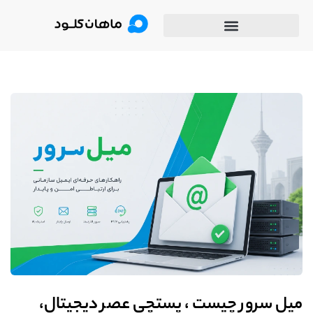
میل سرور چیست ، پستچی عصر دیجیتال،