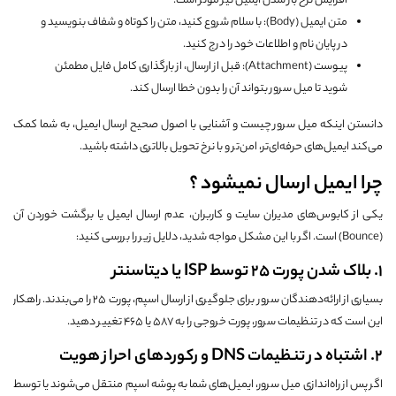
افزایش نرخ باز شدن ایمیل نیز مؤثر است.
متن ایمیل (Body): با سلام شروع کنید، متن را کوتاه و شفاف بنویسید و
در پایان نام و اطلاعات خود را درج کنید.
پیوست (Attachment): قبل از ارسال، از بارگذاری کامل فایل مطمئن
شوید تا میل سرور بتواند آن را بدون خطا ارسال کند.
دانستن اینکه میل سرور چیست و آشنایی با اصول صحیح ارسال ایمیل، به شما کمک
می‌کند ایمیل‌های حرفه‌ای‌تر، امن‌تر و با نرخ تحویل بالاتری داشته باشید.
چرا ایمیل ارسال نمیشود ؟
یکی از کابوس‌های مدیران سایت و کاربران، عدم ارسال ایمیل یا برگشت خوردن آن
(Bounce) است. اگر با این مشکل مواجه شدید، دلایل زیر را بررسی کنید:
۱. بلاک شدن پورت ۲۵ توسط ISP یا دیتا‌سنتر
بسیاری از ارائه‌دهندگان سرور برای جلوگیری از ارسال اسپم، پورت ۲۵ را می‌بندند. راهکار
این است که در تنظیمات سرور، پورت خروجی را به ۵۸۷ یا ۴۶۵ تغییر دهید.
۲. اشتباه در تنظیمات DNS و رکوردهای احراز هویت
اگر پس از راه‌اندازی میل سرور، ایمیل‌های شما به پوشه اسپم منتقل می‌شوند یا توسط