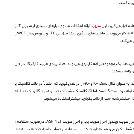
سرور
با ارائه امکانات متنوع، نیازهای بسیاری از مدیران IT را
برطرف می‌کند. IIS اغلب برای میزبانی سایت‌ها و برنامه‌های ASP.NET به کار می‌رود، اما قابلیت‌های دیگری مانند میزبانی FTP و سرویس‌های WCF را
Application Pools در واقع بخش مهمی از وب سرور IIS را تشکیل می‌دهد. یک مجموعه برنامه کاربردی می‌تواند تعداد زیادی فرایند کارگر IIS در حال
 برنامه هستند.
در IIS، بعضی برنامه‌های کاربردی به‌‌صورت پیش‌فرض ایجاد می‌شوند. به عنوان مثال نسخه ۲.۰ و v4.0 را در نظر بگیرید که احتمالاً در حالت کلاسیک یا
یکپارچه هستند. اگر یک Pool یکپارچه باشد، ASP.NET بخشی از خط لوله درخواست IIS است اما اگر کلاسیک باشد، یک خط لوله برای IIS و یک خط لوله
سرور IIS گزینه‌های احراز هویت متنوعی را ارائه می‌دهد، از جمله احراز هویت ویندوز، احراز هویت پایه و احراز هویت ASP.NET. در صورت استفاده از
 به شما امکان می‌دهد به‌طور خودکار با استفاده از حساب دامنه خود به برنامه‌های