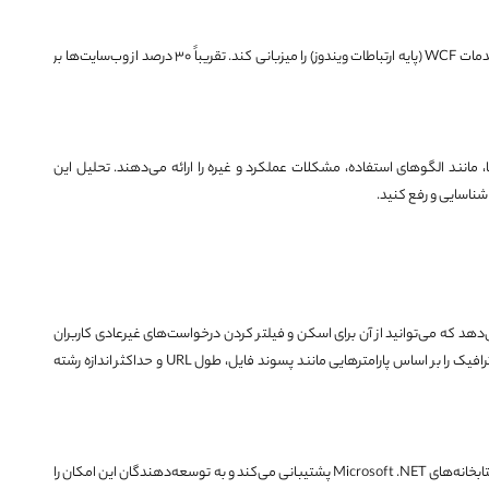
سرور برنامه IIS می‌تواند برنامه‌های تحت وب تجاری، وب‌سایت‌ها و خدمات WCF (پایه ارتباطات ویندوز) را میزبانی کند. تقریباً 30 درصد از وب‌سایت‌ها بر
ب‌سایت شما، مانند الگوهای استفاده، مشکلات عملکرد و غیره را ارائه می‌دهند. تحلیل این
ناسایی و رفع کنید.
ا را ارائه می‌دهد که می‌توانید از آن برای اسکن و فیلتر کردن درخواست‌های غیرعادی کاربران
استفاده کنید. با استفاده از این ماژول می‌توانید قوانین فیلترینگ ترافیک را بر اساس پارامترهایی مانند پسوند فایل، طول URL و حداکثر اندازه رشته
IIS که توسط شرکت مایکروسافت توسعه یافته است، از چارچوب و کتابخانه‌های Microsoft .NET پشتیبانی می‌کند و به توسعه‌دهندگان این امکان را