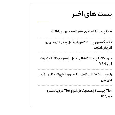
پست های اخیر
Cdn چیست؟ راهنمای صفر تا صد سرویس CDN
کانفیگ سرور چیست؟ آموزش کامل پیکربندی سرور و
افزایش امنیت
سرور DNS چیست؟ آشنایی کامل با مفهوم DNS و تفاوت
آن با VPN
رک چیست؟ آشنایی کامل با رک سرور، انواع رک و کاربرد آن در
اتاق سرو
Tier چیست؟ راهنمای کامل انواع Tier در دیتاسنتر و
کاربردها