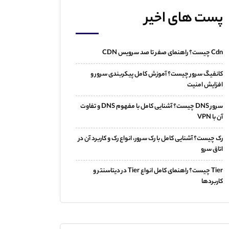
پست های اخیر
Cdn چیست؟ راهنمای صفر تا صد سرویس CDN
کانفیگ سرور چیست؟ آموزش کامل پیکربندی سرور و
افزایش امنیت
سرور DNS چیست؟ آشنایی کامل با مفهوم DNS و تفاوت
آن با VPN
رک چیست؟ آشنایی کامل با رک سرور، انواع رک و کاربرد آن در
اتاق سرو
Tier چیست؟ راهنمای کامل انواع Tier در دیتاسنتر و
کاربردها