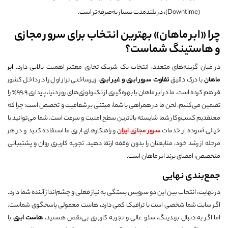
(Downtime)، در بلندمدت بسیار به‌صرفه‌تر است.
چرا «ابر ماهان» بهترین انتخاب برای سرور مجازی
و هاستینگ شماست؟
در میان گزینه‌های متعدد، انتخاب یک شریک تجاری معتبر اهمیت بالایی دارد.
ابر
ماهان
با درک دقیق
تفاوت سرور ابری و غیر ابری
، زیرساختی تراز اول را در داخل کشور
فراهم کرده است. ما در ابر ماهان با بهره‌گیری از تکنولوژی‌های روز دنیا، پایداری ۹۹.۹٪ را
تضمین می‌کنیم. لحن ما در همراهی با شما، مبتنی بر شفافیت و تخصص است؛ چرا که
معتقدیم کسب‌وکار شما شایسته بالاترین سطح امنیت و سرعت است. شما می‌توانید با
خیالی آسوده از خدمات
سرور مجازی ایران
و راهکارهای ابری ما استفاده کنید و در هر
مرحله از رشد خود، منابعتان را بدون وقفه ارتقا دهید. تجربه کاربری روان و پشتیبانی
متخصص، امضای برند ابر ماهان است.
جمع‌بندی نهایی
در نهایت، انتخاب بین این دو سرویس بستگی به نیاز فعلی و چشم‌انداز آینده شما دارد.
اگر سایت شما شخصی است یا ترافیک کمی دارد، هاست معمولی پاسخگوی شماست.
اما اگر به دنبال برندینگ، سئو عالی و تجربه کاربری بی‌نقص هستید،
هاست ابری
با