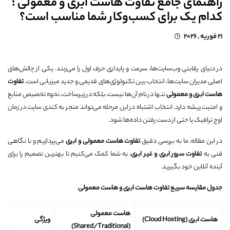
راهنمای جامع تفاوت هاست ابری و معمولی ؛
کدام یک برای کسب‌وکار شما مناسب است؟
21 فوریه , 2026
در دنیای رقابتی وب‌سایت‌ها، سرعت و پایداری حرف اول را می‌زنند. یکی از چالش‌های
اصلی مدیران سایت‌ها، انتخاب بین تکنولوژی‌های قدیمی و جدید میزبانی است.
تفاوت
هاست ابری و معمولی
تنها در نام آن‌ها نیست، بلکه در زیرساخت، نحوه تخصیص منابع
و امنیت ریشه دارد. انتخاب اشتباه در این مرحله می‌تواند منجر به کندی سایت در زمان
اوج ترافیک یا حتی از دست رفتن داده‌ها شود.
در این مقاله، ما به بررسی دقیق
تفاوت هاست معمولی و ابری
می‌پردازیم و با نگاهی
فنی به
تفاوت سرور ابری و غیر ابری
، به شما کمک می‌کنیم تا بهترین تصمیم را برای
آینده آنلاین خود بگیرید.
جدول مقایسه سریع تفاوت هاست ابری و هاست معمولی
هاست معمولی
هاست ابری
(Cloud Hosting)
ویژگی
(Shared/Traditional)