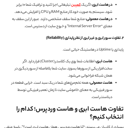
در هاست ابری
:
اگر یک
کمپین
تبلیغاتی اجرا کنید و ترافیک شما ۱۰ برابر
شود، سیستم به صورت خودکار منابع RAM و CPU را افزایش می‌دهد.
در هاست معمولی
:
منابع شما سقف مشخصی دارند. عبور از این سقف به
معنای “Internal Server Error” و خروج سایت از دسترس است.
۲
.
تفاوت سرور ابری و غیر ابری از نظر پایداری
(Reliability)
پایداری یا Uptime در هاستینگ حیاتی است.
هاست ابری
:
اطلاعات شما روی یک کلاستر (Cluster) قرار دارد. اگر
سخت‌افزار یکی از سرورها بسوزد، سایت شما بلافاصله از سرور دیگری در
همان شبکه فراخوانی می‌شود.
هاست معمولی
:
همه تخم‌مرغ‌های شما در یک سبد است. خرابی قطعه در
سرور فیزیکی به معنای خاموشی سایت تا زمان تعمیر فیزیکی توسط
دیتاسنتر است.
تفاوت هاست ابری و هاست وردپرس؛ کدام را
انتخاب کنیم؟
بسیاری از کاربران می‌پرسند: “آیا هاست وردپرس همان هاست ابری است؟”. پاسخ منفی