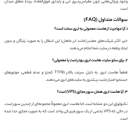
وجود ویژگی‌هایی چون مقیاس‌پذیری آنی و پایداری فوق‌العاده، برنده مطلق میدان
است.
سوالات متداول (FAQ)
۱
.
آیا مهاجرت از هاست معمولی به ابری سخت است؟
خیر، اکثر شرکت‌های معتبر (مانند ابر ماهان) این انتقال را به صورت رایگان و بدون
ایجاد وقفه در سایت شما انجام می‌دهند.
۲
.
برای سئو سایت، هاست ابری بهتر است یا معمولی؟
قطعاً هاست ابری. به دلیل سرعت بالاتر (TTFB کمتر) و عدم قطعی، موتورهای
جستجو امتیاز مثبت بیشتری به سایت‌های ابری می‌دهند.
۳
.
آیا هاست ابری همان سرور مجازی
(VPS)
است؟
تکنولوژی این دو مشابه است، اما هاست ابری معمولاً مجموعه‌ای از چندین سرور است،
در حالی که VPS بخشی از یک سرور فیزیکی واحد است که به صورت مجازی جدا شده
است.