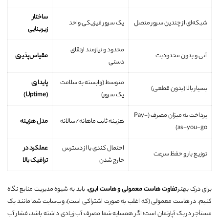
ساختار
شبکه‌ای از چندین سرور متصل
یک سرور فیزیکی واحد
زیربنایی
محدود و نیازمند ارتقای
آنی و بدون محدودیت
مقیاس‌پذیری
دستی
متوسط (وابسته به سلامت
پایداری
بسیار بالا (بدون قطعی)
یک سرور)
(Uptime)
پرداخت به میزان مصرف (Pay-
هزینه ثابت ماهانه/سالانه
مدل هزینه
as-you-go)
احتمال کندی یا از دسترس
عملکرد در
توزیع بار و حفظ سرعت
خارج شدن
ترافیک بالا
برای درک بهتر
تفاوت هاست معمولی و هاست ابری
، باید به شیوه مدیریت منابع نگاه
کنیم. در هاست معمولی (که اغلب به صورت اشتراکی است)، وب‌سایت شما مانند یک
مستأجر در یک آپارتمان است؛ اگر همسایه شما مصرف آب زیادی داشته باشد، فشار آب