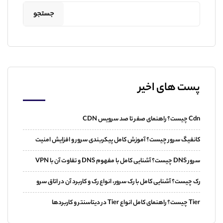
جستجو
پست های اخیر
Cdn چیست؟ راهنمای صفر تا صد سرویس CDN
کانفیگ سرور چیست؟ آموزش کامل پیکربندی سرور و افزایش امنیت
سرور DNS چیست؟ آشنایی کامل با مفهوم DNS و تفاوت آن با VPN
رک چیست؟ آشنایی کامل با رک سرور، انواع رک و کاربرد آن در اتاق سرو
Tier چیست؟ راهنمای کامل انواع Tier در دیتاسنتر و کاربردها