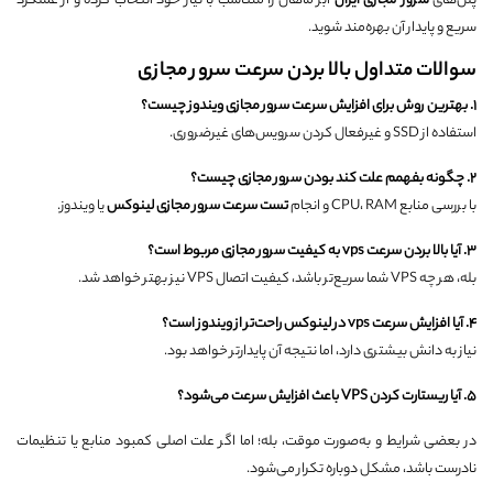
پلن‌های
سرور مجازی ایران
ابر ماهان را متناسب با نیاز خود انتخاب کرده و از عملکرد
سریع و پایدار آن بهره‌مند شوید.
سوالات متداول بالا بردن سرعت سرور مجازی
۱
.
بهترین روش برای افزایش سرعت سرور مجازی ویندوز چیست؟
استفاده از SSD و غیرفعال کردن سرویس‌های غیرضروری.
۲
.
چگونه بفهمم علت کند بودن سرور مجازی چیست؟
با بررسی منابع CPU، RAM و انجام
تست سرعت سرور مجازی لینوکس
یا ویندوز.
۳
.
آیا بالا بردن سرعت
vps
به کیفیت سرور مجازی مربوط است؟
بله، هر چه VPS شما سریع‌تر باشد، کیفیت اتصال VPS نیز بهتر خواهد شد.
۴
.
آیا افزایش سرعت
vps
در لینوکس راحت‌تر از ویندوز است؟
نیاز به دانش بیشتری دارد، اما نتیجه آن پایدارتر خواهد بود.
5. آیا ریستارت کردن VPS باعث افزایش سرعت می‌شود؟
در بعضی شرایط و به‌صورت موقت، بله؛ اما اگر علت اصلی کمبود منابع یا تنظیمات
نادرست باشد، مشکل دوباره تکرار می‌شود.