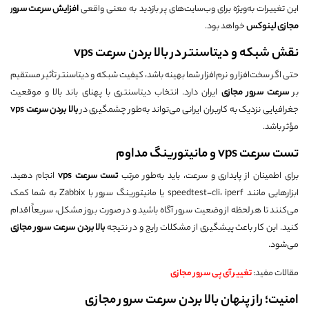
این تغییرات به‌ویژه برای وب‌سایت‌های پر بازدید به معنی واقعی
افزایش سرعت سرور
مجازی لینوکس
خواهد بود.
نقش شبکه و دیتاسنتر در بالا بردن سرعت vps
حتی اگر سخت‌افزار و نرم‌افزار شما بهینه باشد، کیفیت شبکه و دیتاسنتر تأثیر مستقیم
بر
سرعت سرور مجازی
ایران دارد. انتخاب دیتاسنتری با پهنای باند بالا و موقعیت
جغرافیایی نزدیک به کاربران ایرانی می‌تواند به‌طور چشمگیری در
بالا بردن سرعت
vps
مؤثر باشد.
تست سرعت vps و مانیتورینگ مداوم
برای اطمینان از پایداری و سرعت، باید به‌طور مرتب
تست سرعت
vps
انجام دهید.
ابزارهایی مانند speedtest-cli، iperf یا مانیتورینگ سرور با Zabbix به شما کمک
می‌کنند تا هر لحظه از وضعیت سرور آگاه باشید و در صورت بروز مشکل، سریعاً اقدام
کنید. این کار باعث پیشگیری از مشکلات رایج و در نتیجه
بالا بردن سرعت سرور مجازی
می‌شود.
مقالات مفید:
تغییر آی پی سرور مجازی
امنیت؛ راز پنهان بالا بردن سرعت سرور مجازی