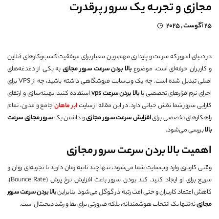
مجازی و تجربه یک سرور پرقدرت
25 آگوست , 2025
در دنیای امروز که سرعت و پایداری مهم‌ترین معیار برای موفقیت کسب‌وکارهای آنلاین
و کاربران حرفه‌ای است، موضوع
بالا بردن سرعت سرور مجازی
به یکی از دغدغه‌های
اصلی تبدیل شده است. چه یک وب‌سایت فروشگاهی داشته باشید، چه از VPS برای
اجرای نرم‌افزارهای تخصصی یا
بالا بردن سرعت
vps
استفاده کنید، بهینه‌سازی و ارتقای
کارایی سرور شما نقش حیاتی دارد. در این مقاله از سایت
ابر ماهان
جامع و مدرن، تمام
راهکارهای تخصصی برای
افزایش سرعت سرور مجازی
و داشتن یک
سرور مجازی سرعت
بالا
بررسی می‌شود.
اهمیت بالا بردن سرعت سرور مجازی
وقتی کاربری وارد وب‌سایت شما می‌شود، تنها چند ثانیه زمان دارید تا تجربه‌ای روان و
سریع برای او ایجاد کنید. کند بودن سرور باعث افزایش نرخ پرش (Bounce Rate)،
کاهش اعتماد کاربران و حتی افت رتبه در گوگل می‌شود. بنابراین
بالا بردن سرعت سرور
مجازی
نه‌تنها یک انتخاب هوشمندانه، بلکه ضرورتی برای بقا و رشد دیجیتال است.