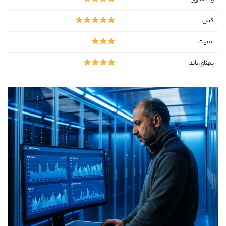
کش
امنیت
پهنای باند