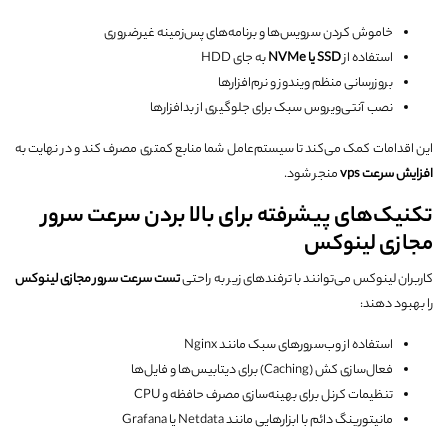
خاموش کردن سرویس‌ها و برنامه‌های پس‌زمینه غیرضروری
استفاده از
SSD
یا
NVMe
به جای HDD
بروزرسانی منظم ویندوز و نرم‌افزارها
نصب آنتی‌ویروس سبک برای جلوگیری از بدافزارها
این اقدامات کمک می‌کند تا سیستم‌عامل شما منابع کمتری مصرف کند و در نهایت به
افزایش سرعت
vps
منجر شود.
تکنیک‌های پیشرفته برای بالا بردن سرعت سرور
مجازی لینوکس
کاربران لینوکس می‌توانند با ترفندهای زیر به راحتی
تست سرعت سرور مجازی لینوکس
را بهبود دهند:
استفاده از وب‌سرورهای سبک مانند Nginx
فعال‌سازی کش (Caching) برای دیتابیس‌ها و فایل‌ها
تنظیمات کرنل برای بهینه‌سازی مصرف حافظه و CPU
مانیتورینگ دائم با ابزارهایی مانند Netdata یا Grafana